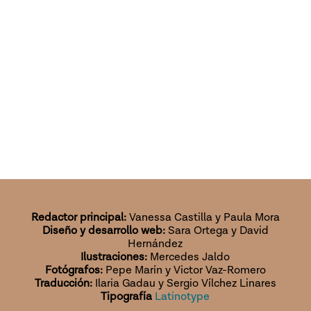
Redactor principal:
Vanessa Castilla y Paula Mora
Diseño y desarrollo web:
Sara Ortega y David
Hernández
Ilustraciones:
Mercedes Jaldo
Fotógrafos:
Pepe Marín y Victor Vaz-Romero
Traducción:
Ilaria Gadau y Sergio Vílchez Linares
Tipografía
Latinotype