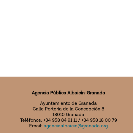
Agencia Pública Albaicín-Granada
Ayuntamiento de Granada
Calle Portería de la Concepción 8
18010 Granada
Teléfonos: +34 958 84 91 11 / +34 958 18 00 79
Email:
agenciaalbaicin@granada.org