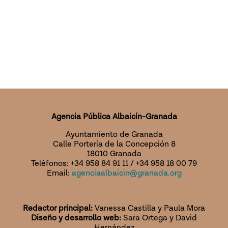
Agencia Pública Albaicín-Granada
Ayuntamiento de Granada
Calle Portería de la Concepción 8
18010 Granada
Teléfonos: +34 958 84 91 11 / +34 958 18 00 79
Email:
agenciaalbaicin@granada.org
Redactor principal:
Vanessa Castilla y Paula Mora
Diseño y desarrollo web:
Sara Ortega y David
Hernández