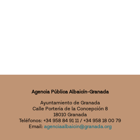
Agencia Pública Albaicín-Granada
Ayuntamiento de Granada
Calle Portería de la Concepción 8
18010 Granada
Teléfonos: +34 958 84 91 11 / +34 958 18 00 79
Email:
agenciaalbaicin@granada.org