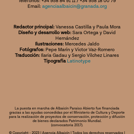
Teléfonos: +34 958 84 91 11 / +34 958 18 00 79
Email:
agenciaalbaicin@granada.org
Redactor principal:
Vanessa Castilla y Paula Mora
Diseño y desarrollo web:
Sara Ortega y David
Hernández
Ilustraciones:
Mercedes Jaldo
Fotógrafos:
Pepe Marín y Victor Vaz-Romero
Traducción:
Ilaria Gadau y Sergio Vílchez Linares
Tipografía
Latinotype
La puesta en marcha de Albaicín Paraiso Abierto fue financiada
gracias a las ayudas concedidas por el Ministerio de Cultura y Deporte
para la realización de proyectos de conservación, protección y difusión
de bienes declarados Patrimonio Mundial.
(convocatoria 2017).
© Copyright - 2023 | Agencia Albaicín | Todos los derechos reservados |